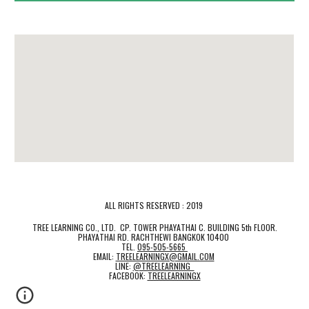
ALL RIGHTS RESERVED : 2019
TREE LEARNING CO., LTD. CP. TOWER PHAYATHAI C. BUILDING 5th FLOOR.
PHAYATHAI RD. RACHTHEWI BANGKOK 10400
TEL.
095-505-5665
EMAIL:
TREELEARNINGX@GMAIL.COM
LINE:
@TREELEARNING
FACEBOOK:
TREELEARNINGX